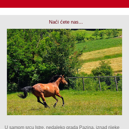
Naći ćete nas...
U samom srcu Istre, nedaleko grada Pazina, iznad rijeke