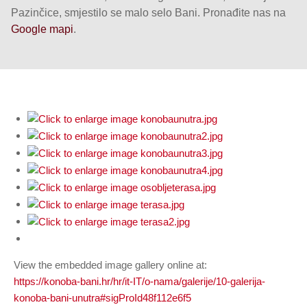
Pazinčice, smjestilo se malo selo Bani. Pronađite nas na
Google mapi
.
View the embedded image gallery online at:
https://konoba-bani.hr/hr/it-IT/o-nama/galerije/10-galerija-
konoba-bani-unutra#sigProId48f112e6f5